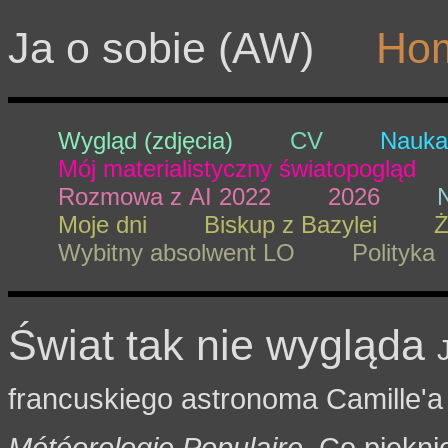
Ja o sobie (AW)
Ho
Wygląd (zdjęcia)
CV
Nauka
Mój materialistyczny światopogląd
Rozmowa z AI 2022
2026
Moje dni
Biskup z Bazylei
Ż
Wybitny absolwent LO
Polityka
Świat tak nie wygląda
francuskiego astronoma Camille'
Météorologie Populaire
. Co piękn