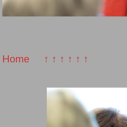
Home
↑ ↑ ↑ ↑ ↑ ↑