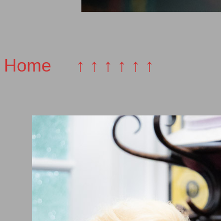
Home
↑ ↑ ↑ ↑ ↑ ↑