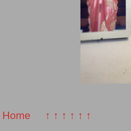
Home
↑ ↑ ↑ ↑ ↑ ↑