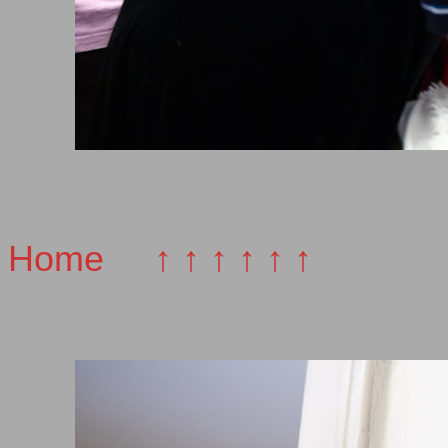
Home
↑ ↑ ↑ ↑ ↑ ↑