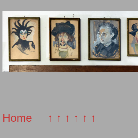
Home
↑ ↑ ↑ ↑ ↑ ↑