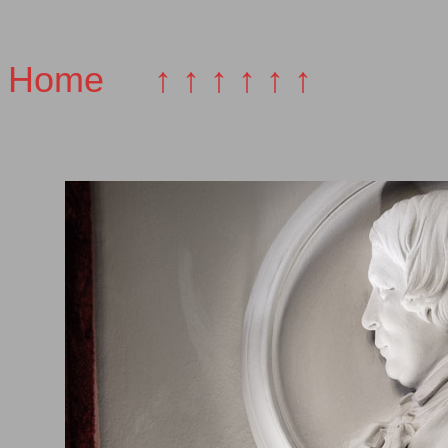
Home
↑ ↑ ↑ ↑ ↑ ↑