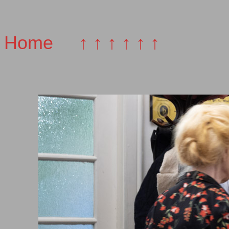
Home
↑ ↑ ↑ ↑ ↑ ↑