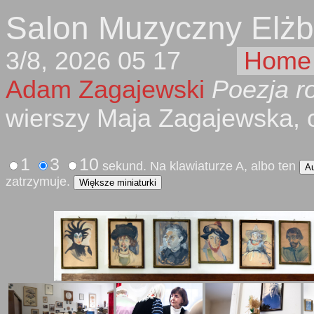
Salon Muzyczny Elżbi
3/8, 2026 05 17
Hom
Adam Zagajewski
Poezja r
wierszy Maja Zagajewska, 
1
3
10
sekund. Na klawiaturze A, albo ten
A
zatrzymuje.
Większe miniaturki