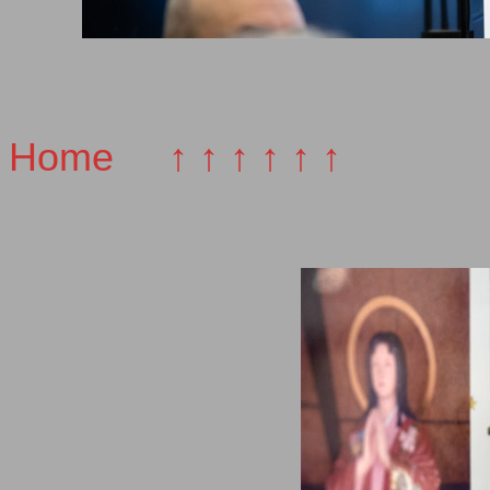
Home
↑ ↑ ↑ ↑ ↑ ↑