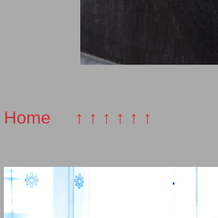
Home
↑ ↑ ↑ ↑ ↑ ↑