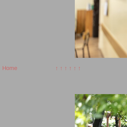
Home
↑ ↑ ↑ ↑ ↑ ↑