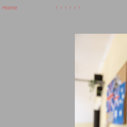
Home
↑ ↑ ↑ ↑ ↑ ↑