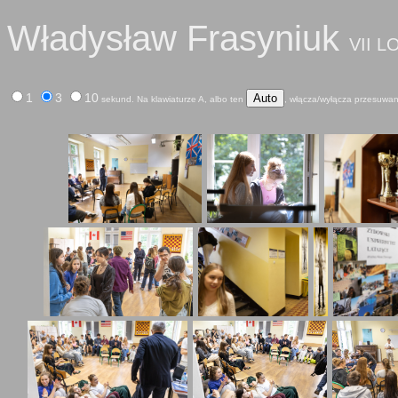
Władysław Frasyniuk
VII L
1
3
10
Auto
sekund. Na klawiaturze A, albo ten
, włącza/wyłącza przesuwan