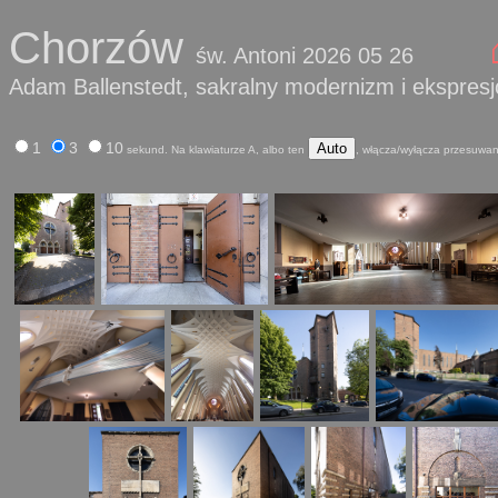
Chorzów
św. Antoni 2026 05 26
Adam Ballenstedt, sakralny modernizm i ekspresj
1
3
10
Auto
sekund. Na klawiaturze A, albo ten
, włącza/wyłącza przesuwan