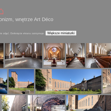
⌂
onizm, wnętrze Art Déco
Większe miniaturki
ie zdjęć. Dotknięcie ekranu zatrzymuje.