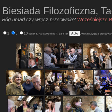
Biesiada Filozoficzna, 
Bóg umarł czy wręcz przeciwnie?
Wcześniejsze B
1
3
10
Auto
sekund. Na klawiaturze A, albo ten
, włącza/wyłącza przesuwan