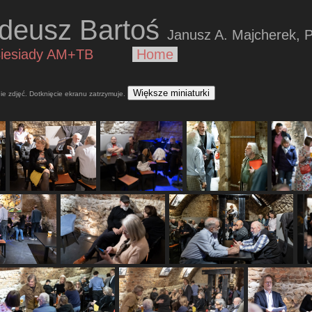
Tadeusz Bartoś
Janusz A. Majcherek, 
iesiady
AM+TB
Home
Większe miniaturki
ie zdjęć. Dotknięcie ekranu zatrzymuje.