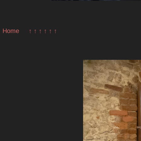
Home
↑ ↑ ↑ ↑ ↑ ↑