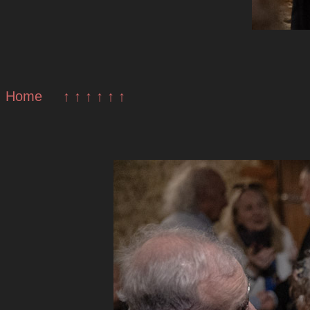
Home
↑ ↑ ↑ ↑ ↑ ↑