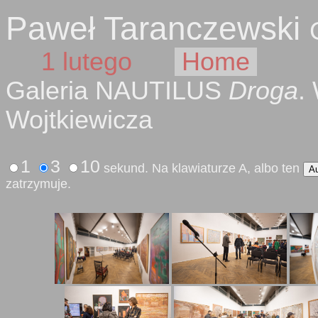
Paweł Taranczewski
1 lutego
Home
Galeria NAUTILUS
Droga
.
Wojtkiewicza
1
3
10
sekund. Na klawiaturze A, albo ten
A
zatrzymuje.