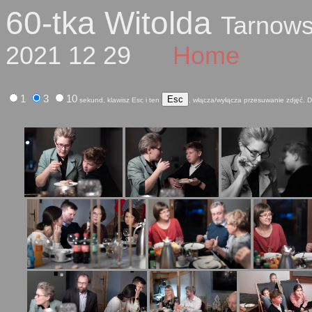
60-tka Witolda
Tarnows
2021 12 29
Home
1
3
10
Esc
sekund, klawisz Esc i ten
, włącza/wyłącza przesuwanie zdjęć. D