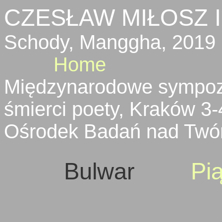
CZESŁAW MIŁOSZ I
Schody, Manggha, 201
Home
Międzynarodowe sympozj
śmierci poety, Kraków 3-
Ośrodek Badań nad Twór
Bulwar
Pi